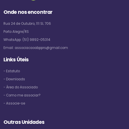
Onde nos encontrar
Rua 24 de Outubro, 111 SL 706
Porto Alegre/RS
WhatsApp:
(51) 9892-05314
Email:
associacaoabpprs@gmail.com
Links Úteis
- Estatuto
- Downloads
- Área do Associado
- Como me associar?
- Associe-se
Outras Unidades